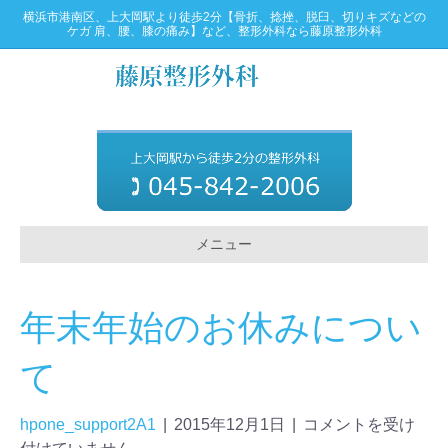
横浜市港南区、上大岡駅より徒歩2分【骨折、捻挫、脱臼、切りキズなどの
ケガ 肩、腰、膝の痛み】など、整形外科なら藤原整形外科
メニュー
年末年始のお休みについ
て
hpone_support2A1
|
2015年12月1日
|
コメントを受け