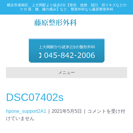
横浜市港南区、上大岡駅より徒歩2分【骨折、捻挫、脱臼、切りキズなどの
ケガ 肩、腰、膝の痛み】など、整形外科なら藤原整形外科
メニュー
DSC07402s
hpone_support2A1
|
2021年5月5日
|
コメントを受け付
けていません