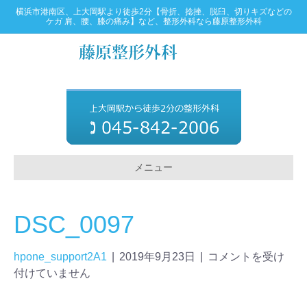
横浜市港南区、上大岡駅より徒歩2分【骨折、捻挫、脱臼、切りキズなどの
ケガ 肩、腰、膝の痛み】など、整形外科なら藤原整形外科
メニュー
DSC_0097
hpone_support2A1
|
2019年9月23日
|
コメントを受け
付けていません