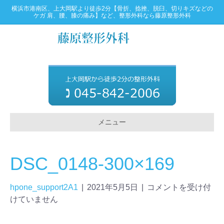
横浜市港南区、上大岡駅より徒歩2分【骨折、捻挫、脱臼、切りキズなどの
ケガ 肩、腰、膝の痛み】など、整形外科なら藤原整形外科
メニュー
DSC_0148-300×169
hpone_support2A1
|
2021年5月5日
|
コメントを受け付
けていません