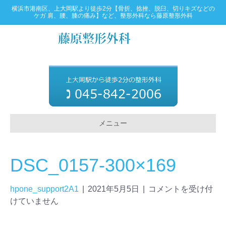
横浜市港南区、上大岡駅より徒歩2分【骨折、捻挫、脱臼、切りキズなどの
ケガ 肩、腰、膝の痛み】など、整形外科なら藤原整形外科
メニュー
DSC_0157-300×169
hpone_support2A1
|
2021年5月5日
|
コメントを受け付
けていません