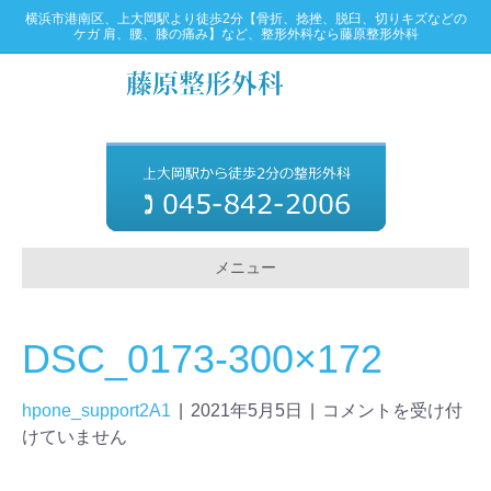
横浜市港南区、上大岡駅より徒歩2分【骨折、捻挫、脱臼、切りキズなどの
ケガ 肩、腰、膝の痛み】など、整形外科なら藤原整形外科
メニュー
DSC_0173-300×172
hpone_support2A1
|
2021年5月5日
|
コメントを受け付
けていません