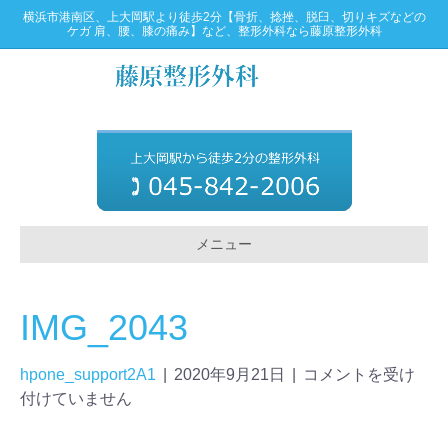
横浜市港南区、上大岡駅より徒歩2分【骨折、捻挫、脱臼、切りキズなどの
ケガ 肩、腰、膝の痛み】など、整形外科なら藤原整形外科
メニュー
IMG_2043
hpone_support2A1
|
2020年9月21日
|
コメントを受け
付けていません