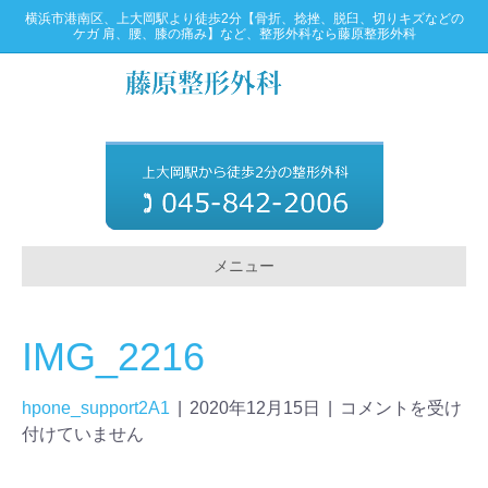
横浜市港南区、上大岡駅より徒歩2分【骨折、捻挫、脱臼、切りキズなどの
ケガ 肩、腰、膝の痛み】など、整形外科なら藤原整形外科
メニュー
IMG_2216
hpone_support2A1
|
2020年12月15日
|
コメントを受け
付けていません