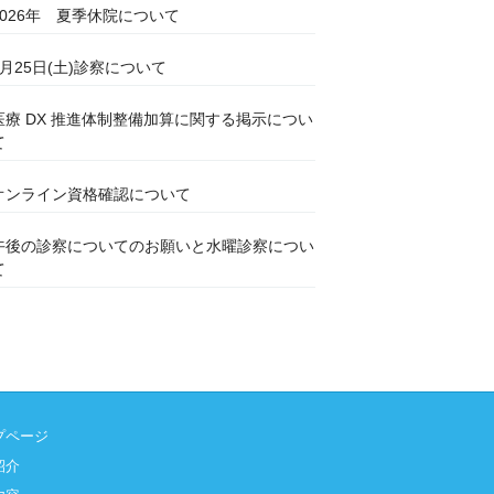
2026年 夏季休院について
7月25日(土)診察について
医療 DX 推進体制整備加算に関する掲示につい
て
オンライン資格確認について
午後の診察についてのお願いと水曜診察につい
て
プページ
紹介