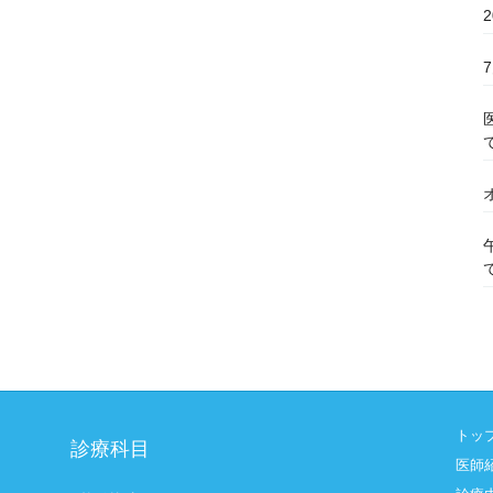
トッ
診療科目
医師