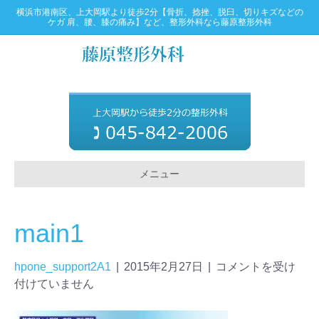
横浜市港南区、上大岡駅より徒歩2分【骨折、捻挫、脱臼、切りキズなどの
ケガ 肩、腰、膝の痛み】など、整形外科なら藤原整形外科
メニュー
main1
hpone_support2A1
|
2015年2月27日
|
コメントを受け
付けていません