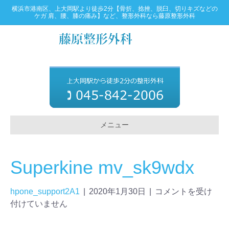
横浜市港南区、上大岡駅より徒歩2分【骨折、捻挫、脱臼、切りキズなどの
ケガ 肩、腰、膝の痛み】など、整形外科なら藤原整形外科
メニュー
Superkine mv_sk9wdx
hpone_support2A1
|
2020年1月30日
|
コメントを受け
付けていません